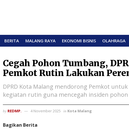
BERITA
MALANG RAYA
EKONOMI BISNIS
OLAHRAGA
Cegah Pohon Tumbang, DPR
Pemkot Rutin Lakukan Per
DPRD Kota Malang mendorong Pemkot untuk
kegiatan rutin guna mencegah insiden pohon
REDMP.
4 November 2025
Kota Malang
by
in
Bagikan Berita