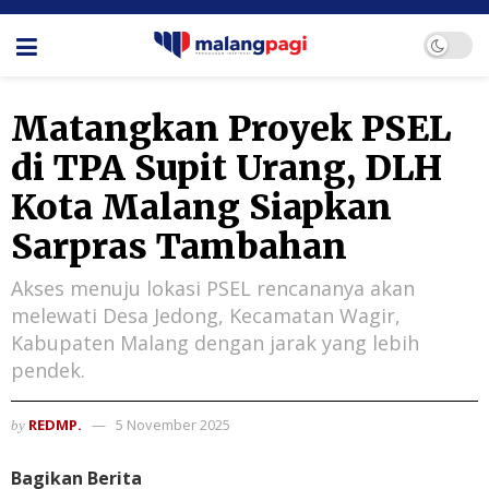
Matangkan Proyek PSEL
di TPA Supit Urang, DLH
Kota Malang Siapkan
Sarpras Tambahan
Akses menuju lokasi PSEL rencananya akan
melewati Desa Jedong, Kecamatan Wagir,
Kabupaten Malang dengan jarak yang lebih
pendek.
REDMP.
5 November 2025
by
Bagikan Berita