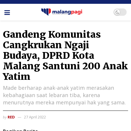
Gandeng Komunitas
Cangkrukan Ngaji
Budaya, DPRD Kota
Malang Santuni 200 Anak
Yatim
Made berharap anak-anak yatim merasakan
kebahagiaan saat lebaran tiba, karena
menurutnya mereka mempunyai hak yang sama.
RED
27 April 2022
by