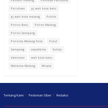
Pemkot malang
Pemuda Pancasila
Peristiwa
pj wali kota batu
pj wali kota malang
Politik
Polres Batu
Polres Malang
Polres Sampang
Polresta Malang Kota
Putut
Sampang
sepakbola
Sutiaji
Vaksinasi
wali kota batu
Walikota Malang
Wisata
Tentang Kami
Pedoman Siber
Redaksi