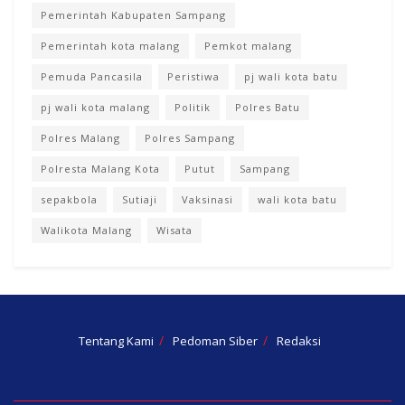
Pemerintah Kabupaten Sampang
Pemerintah kota malang
Pemkot malang
Pemuda Pancasila
Peristiwa
pj wali kota batu
pj wali kota malang
Politik
Polres Batu
Polres Malang
Polres Sampang
Polresta Malang Kota
Putut
Sampang
sepakbola
Sutiaji
Vaksinasi
wali kota batu
Walikota Malang
Wisata
Tentang Kami
Pedoman Siber
Redaksi