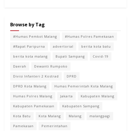
Browse by Tag
#Humas Pemkot Malang
#Humas Polres Pamekasan
#Rapat Paripurna
advertorial
berita kota batu
berita kota malang
Bupati Sampang
Covid-19
Daerah
Dewanti Rumpoko
Divisi Infanteri 2 Kostrad
DPRD
DPRD Kota Malang
Humas Pemerintah Kota Malang
Humas Polres Malang
Jakarta
Kabupaten Malang
Kabupaten Pamekasan
Kabupaten Sampang
Kota Batu
Kota Malang
Malang
malangpagi
Pamekasan
Pemerintahan