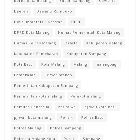
berita kota malang
Bupati Sampang
Covid-19
Daerah
Dewanti Rumpoko
Divisi Infanteri 2 Kostrad
DPRD
DPRD Kota Malang
Humas Pemerintah Kota Malang
Humas Polres Malang
Jakarta
Kabupaten Malang
Kabupaten Pamekasan
Kabupaten Sampang
Kota Batu
Kota Malang
Malang
malangpagi
Pamekasan
Pemerintahan
Pemerintah Kabupaten Sampang
Pemerintah kota malang
Pemkot malang
Pemuda Pancasila
Peristiwa
pj wali kota batu
pj wali kota malang
Politik
Polres Batu
Polres Malang
Polres Sampang
Polresta Malang Kota
Putut
Sampang