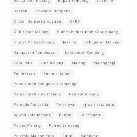
berita kota malang
Bupati Sampang
Covid-19
Daerah
Dewanti Rumpoko
Divisi Infanteri 2 Kostrad
DPRD
DPRD Kota Malang
Humas Pemerintah Kota Malang
Humas Polres Malang
Jakarta
Kabupaten Malang
Kabupaten Pamekasan
Kabupaten Sampang
Kota Batu
Kota Malang
Malang
malangpagi
Pamekasan
Pemerintahan
Pemerintah Kabupaten Sampang
Pemerintah kota malang
Pemkot malang
Pemuda Pancasila
Peristiwa
pj wali kota batu
pj wali kota malang
Politik
Polres Batu
Polres Malang
Polres Sampang
Polresta Malang Kota
Putut
Sampang