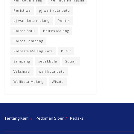
Pemkot malang
Pemuda Pancasila
Peristiwa
pj wali kota batu
pj wali kota malang
Politik
Polres Batu
Polres Malang
Polres Sampang
Polresta Malang Kota
Putut
Sampang
sepakbola
Sutiaji
Vaksinasi
wali kota batu
Walikota Malang
Wisata
Tentang Kami
Pedoman Siber
Redaksi