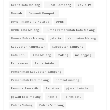
berita kota malang
Bupati Sampang
Covid-19
Daerah
Dewanti Rumpoko
Divisi Infanteri 2 Kostrad
DPRD
DPRD Kota Malang
Humas Pemerintah Kota Malang
Humas Polres Malang
Jakarta
Kabupaten Malang
Kabupaten Pamekasan
Kabupaten Sampang
Kota Batu
Kota Malang
Malang
malangpagi
Pamekasan
Pemerintahan
Pemerintah Kabupaten Sampang
Pemerintah kota malang
Pemkot malang
Pemuda Pancasila
Peristiwa
pj wali kota batu
pj wali kota malang
Politik
Polres Batu
Polres Malang
Polres Sampang