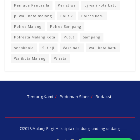
Pemuda Pancasila
Peristiwa
pj wali kota batu
pj wali kota malang
Politik
Polres Batu
Polres Malang
Polres Sampang
Polresta Malang Kota
Putut
Sampang
sepakbola
Sutiaji
Vaksinasi
wali kota batu
Walikota Malang
Wisata
Tentang Kami
Pedoman Siber
Redaksi
©2018
Malang Pagi
. Hak cipta dilindungi undang-undang.