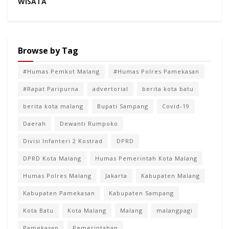
WISATA
Browse by Tag
#Humas Pemkot Malang
#Humas Polres Pamekasan
#Rapat Paripurna
advertorial
berita kota batu
berita kota malang
Bupati Sampang
Covid-19
Daerah
Dewanti Rumpoko
Divisi Infanteri 2 Kostrad
DPRD
DPRD Kota Malang
Humas Pemerintah Kota Malang
Humas Polres Malang
Jakarta
Kabupaten Malang
Kabupaten Pamekasan
Kabupaten Sampang
Kota Batu
Kota Malang
Malang
malangpagi
Pamekasan
Pemerintahan