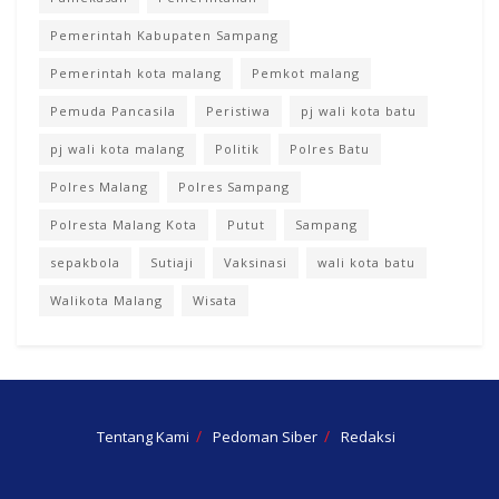
Pemerintah Kabupaten Sampang
Pemerintah kota malang
Pemkot malang
Pemuda Pancasila
Peristiwa
pj wali kota batu
pj wali kota malang
Politik
Polres Batu
Polres Malang
Polres Sampang
Polresta Malang Kota
Putut
Sampang
sepakbola
Sutiaji
Vaksinasi
wali kota batu
Walikota Malang
Wisata
Tentang Kami
Pedoman Siber
Redaksi