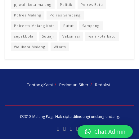
pj wali kota malang
Politik
Polres Batu
Polres Malang
Polres Sampang
Polresta Malang Kota
Putut
Sampang
sepakbola
Sutiaji
Vaksinasi
wali kota batu
Walikota Malang
Wisata
Tentang Kami
Pedoman Siber
Redaksi
©2018
Malang Pagi
. Hak cipta dilindungi undang-undang.
Chat Admin