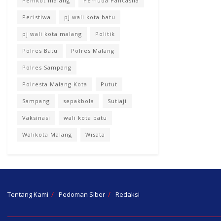
Pemkot malang
Pemuda Pancasila
Peristiwa
pj wali kota batu
pj wali kota malang
Politik
Polres Batu
Polres Malang
Polres Sampang
Polresta Malang Kota
Putut
Sampang
sepakbola
Sutiaji
Vaksinasi
wali kota batu
Walikota Malang
Wisata
Tentang Kami
Pedoman Siber
Redaksi