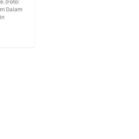
. (Foto:
om Dalam
in