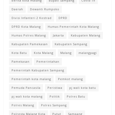
berita kota malang
Bupati Sampang
Covid-19
Daerah
Dewanti Rumpoko
Divisi Infanteri 2 Kostrad
DPRD
DPRD Kota Malang
Humas Pemerintah Kota Malang
Humas Polres Malang
Jakarta
Kabupaten Malang
Kabupaten Pamekasan
Kabupaten Sampang
Kota Batu
Kota Malang
Malang
malangpagi
Pamekasan
Pemerintahan
Pemerintah Kabupaten Sampang
Pemerintah kota malang
Pemkot malang
Pemuda Pancasila
Peristiwa
pj wali kota batu
pj wali kota malang
Politik
Polres Batu
Polres Malang
Polres Sampang
Polresta Malang Kota
Putut
Sampang