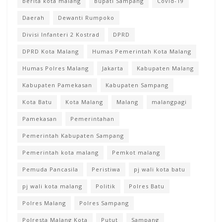
berita kota malang
Bupati Sampang
Covid-19
Daerah
Dewanti Rumpoko
Divisi Infanteri 2 Kostrad
DPRD
DPRD Kota Malang
Humas Pemerintah Kota Malang
Humas Polres Malang
Jakarta
Kabupaten Malang
Kabupaten Pamekasan
Kabupaten Sampang
Kota Batu
Kota Malang
Malang
malangpagi
Pamekasan
Pemerintahan
Pemerintah Kabupaten Sampang
Pemerintah kota malang
Pemkot malang
Pemuda Pancasila
Peristiwa
pj wali kota batu
pj wali kota malang
Politik
Polres Batu
Polres Malang
Polres Sampang
Polresta Malang Kota
Putut
Sampang