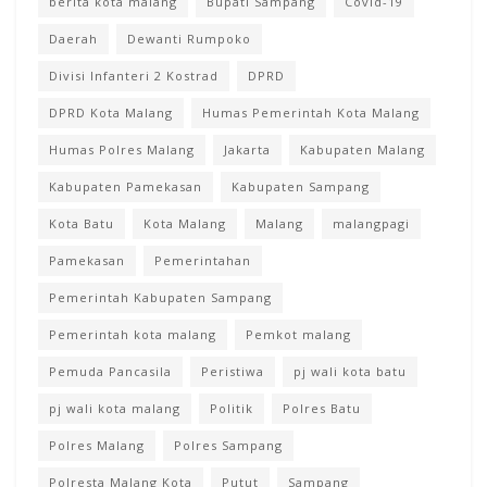
berita kota malang
Bupati Sampang
Covid-19
Daerah
Dewanti Rumpoko
Divisi Infanteri 2 Kostrad
DPRD
DPRD Kota Malang
Humas Pemerintah Kota Malang
Humas Polres Malang
Jakarta
Kabupaten Malang
Kabupaten Pamekasan
Kabupaten Sampang
Kota Batu
Kota Malang
Malang
malangpagi
Pamekasan
Pemerintahan
Pemerintah Kabupaten Sampang
Pemerintah kota malang
Pemkot malang
Pemuda Pancasila
Peristiwa
pj wali kota batu
pj wali kota malang
Politik
Polres Batu
Polres Malang
Polres Sampang
Polresta Malang Kota
Putut
Sampang