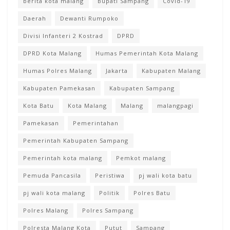
berita kota malang
Bupati Sampang
Covid-19
Daerah
Dewanti Rumpoko
Divisi Infanteri 2 Kostrad
DPRD
DPRD Kota Malang
Humas Pemerintah Kota Malang
Humas Polres Malang
Jakarta
Kabupaten Malang
Kabupaten Pamekasan
Kabupaten Sampang
Kota Batu
Kota Malang
Malang
malangpagi
Pamekasan
Pemerintahan
Pemerintah Kabupaten Sampang
Pemerintah kota malang
Pemkot malang
Pemuda Pancasila
Peristiwa
pj wali kota batu
pj wali kota malang
Politik
Polres Batu
Polres Malang
Polres Sampang
Polresta Malang Kota
Putut
Sampang