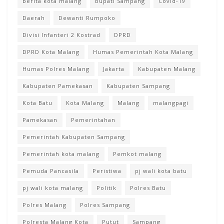
berita kota malang
Bupati Sampang
Covid-19
Daerah
Dewanti Rumpoko
Divisi Infanteri 2 Kostrad
DPRD
DPRD Kota Malang
Humas Pemerintah Kota Malang
Humas Polres Malang
Jakarta
Kabupaten Malang
Kabupaten Pamekasan
Kabupaten Sampang
Kota Batu
Kota Malang
Malang
malangpagi
Pamekasan
Pemerintahan
Pemerintah Kabupaten Sampang
Pemerintah kota malang
Pemkot malang
Pemuda Pancasila
Peristiwa
pj wali kota batu
pj wali kota malang
Politik
Polres Batu
Polres Malang
Polres Sampang
Polresta Malang Kota
Putut
Sampang