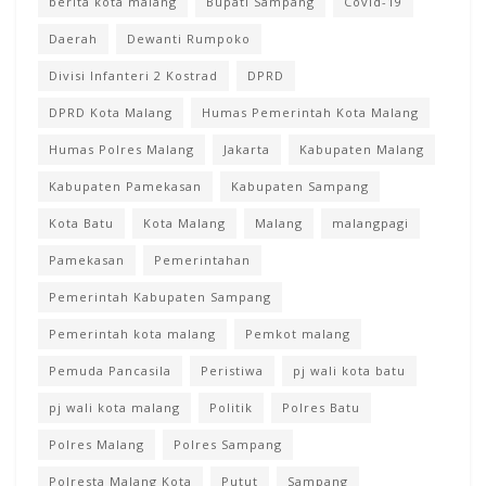
berita kota malang
Bupati Sampang
Covid-19
Daerah
Dewanti Rumpoko
Divisi Infanteri 2 Kostrad
DPRD
DPRD Kota Malang
Humas Pemerintah Kota Malang
Humas Polres Malang
Jakarta
Kabupaten Malang
Kabupaten Pamekasan
Kabupaten Sampang
Kota Batu
Kota Malang
Malang
malangpagi
Pamekasan
Pemerintahan
Pemerintah Kabupaten Sampang
Pemerintah kota malang
Pemkot malang
Pemuda Pancasila
Peristiwa
pj wali kota batu
pj wali kota malang
Politik
Polres Batu
Polres Malang
Polres Sampang
Polresta Malang Kota
Putut
Sampang