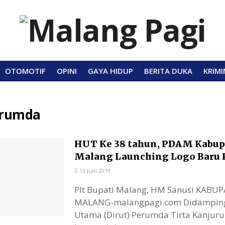
OTOMOTIF
OPINI
GAYA HIDUP
BERITA DUKA
KRIMI
rumda
HUT Ke 38 tahun, PDAM Kabu
Malang Launching Logo Baru
13 Juni 2019
Plt Bupati Malang, HM Sanusi KABU
MALANG-malangpagi.com Didampingi
Utama (Dirut) Perumda Tirta Kanjur