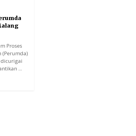
Perumda
Malang
m Proses
h (Perumda)
dicurigai
ntikan ...