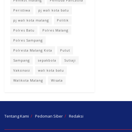
Pemkot malang
Pemuda Pancasila
Peristiwa
pj wali kota batu
pj wali kota malang
Politik
Polres Batu
Polres Malang
Polres Sampang
Polresta Malang Kota
Putut
Sampang
sepakbola
Sutiaji
Vaksinasi
wali kota batu
Walikota Malang
Wisata
Tentang Kami
Pedoman Siber
Redaksi