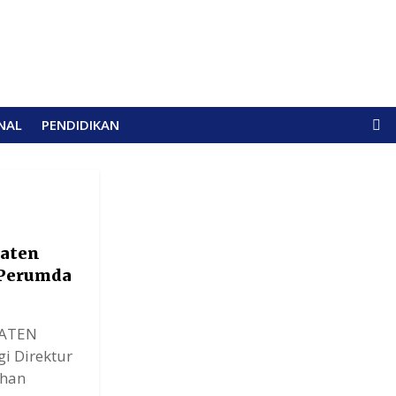
NAL
PENDIDIKAN
paten
 Perumda
PATEN
 Direktur
uhan