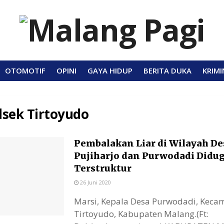
OTOMOTIF
OPINI
GAYA HIDUP
BERITA DUKA
KRIMI
lsek Tirtoyudo
Pembalakan Liar di Wilayah De
Pujiharjo dan Purwodadi Didu
Terstruktur
26 Juni 2020
Marsi, Kepala Desa Purwodadi, Keca
Tirtoyudo, Kabupaten Malang.(Ft: