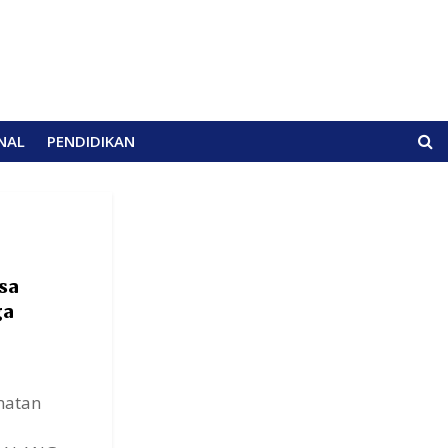
NAL
PENDIDIKAN
sa
ga
matan