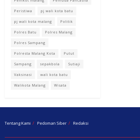
Pemkot malang
Pemuda Pancasila
Peristiwa
pj wali kota batu
pj wali kota malang
Politik
Polres Batu
Polres Malang
Polres Sampang
Polresta Malang Kota
Putut
Sampang
sepakbola
Sutiaji
Vaksinasi
wali kota batu
Walikota Malang
Wisata
Tentang Kami
Pedoman Siber
Redaksi