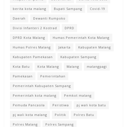
berita kota malang
Bupati Sampang
Covid-19
Daerah
Dewanti Rumpoko
Divisi Infanteri 2 Kostrad
DPRD
DPRD Kota Malang
Humas Pemerintah Kota Malang
Humas Polres Malang
Jakarta
Kabupaten Malang
Kabupaten Pamekasan
Kabupaten Sampang
Kota Batu
Kota Malang
Malang
malangpagi
Pamekasan
Pemerintahan
Pemerintah Kabupaten Sampang
Pemerintah kota malang
Pemkot malang
Pemuda Pancasila
Peristiwa
pj wali kota batu
pj wali kota malang
Politik
Polres Batu
Polres Malang
Polres Sampang