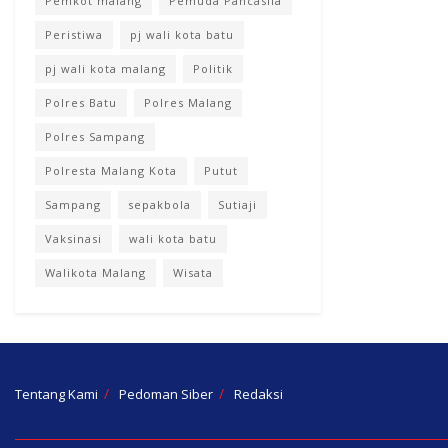
Pemkot malang
Pemuda Pancasila
Peristiwa
pj wali kota batu
pj wali kota malang
Politik
Polres Batu
Polres Malang
Polres Sampang
Polresta Malang Kota
Putut
Sampang
sepakbola
Sutiaji
Vaksinasi
wali kota batu
Walikota Malang
Wisata
Tentang Kami
Pedoman Siber
Redaksi