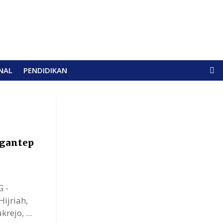
NAL
PENDIDIKAN
Ngantep
 -
ijriah,
ejo, ...