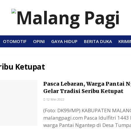
OTOMOTIF
OPINI
GAYA HIDUP
BERITA DUKA
KRIMI
ribu Ketupat
Pasca Lebaran, Warga Pantai 
Gelar Tradisi Seribu Ketupat
12 Mei 2022
(Foto: DK99/MP) KABUPATEN MALANG
malangpagi.com Pasca Idulfitri 1443 H
warga Pantai Ngantep di Desa Tumpakr