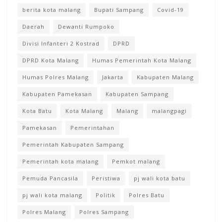
berita kota malang
Bupati Sampang
Covid-19
Daerah
Dewanti Rumpoko
Divisi Infanteri 2 Kostrad
DPRD
DPRD Kota Malang
Humas Pemerintah Kota Malang
Humas Polres Malang
Jakarta
Kabupaten Malang
Kabupaten Pamekasan
Kabupaten Sampang
Kota Batu
Kota Malang
Malang
malangpagi
Pamekasan
Pemerintahan
Pemerintah Kabupaten Sampang
Pemerintah kota malang
Pemkot malang
Pemuda Pancasila
Peristiwa
pj wali kota batu
pj wali kota malang
Politik
Polres Batu
Polres Malang
Polres Sampang