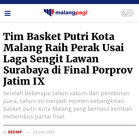
Tim Basket Putri Kota
Malang Raih Perak Usai
Laga Sengit Lawan
Surabaya di Final Porprov
Jatim IX
Setelah beberapa tahun vakum dari perebutan
juara, tahun ini menjadi momen kebangkitan
basket putri Kota Malang yang berhasil kembali
menembus partai final.
REDMP.
23 Juni 2025
by