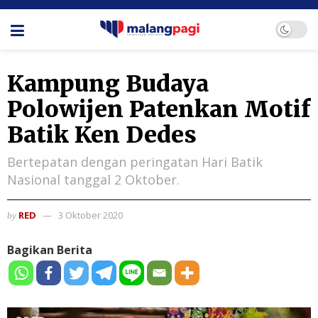
Kampung Budaya
Polowijen Patenkan Motif
Batik Ken Dedes
Bertepatan dengan peringatan Hari Batik
Nasional tanggal 2 Oktober.
RED
3 Oktober 2020
by
Bagikan Berita