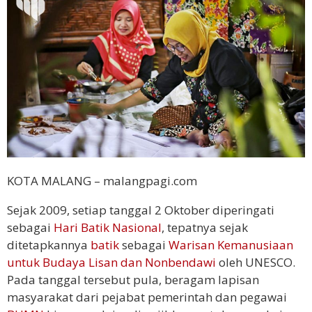
KOTA MALANG – malangpagi.com
Sejak 2009, setiap tanggal 2 Oktober diperingati
sebagai
Hari Batik Nasional
, tepatnya sejak
ditetapkannya
batik
sebagai
Warisan Kemanusiaan
untuk Budaya Lisan dan Nonbendawi
oleh UNESCO.
Pada tanggal tersebut pula, beragam lapisan
masyarakat dari pejabat pemerintah dan pegawai