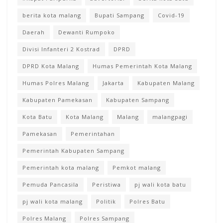
berita kota malang
Bupati Sampang
Covid-19
Daerah
Dewanti Rumpoko
Divisi Infanteri 2 Kostrad
DPRD
DPRD Kota Malang
Humas Pemerintah Kota Malang
Humas Polres Malang
Jakarta
Kabupaten Malang
Kabupaten Pamekasan
Kabupaten Sampang
Kota Batu
Kota Malang
Malang
malangpagi
Pamekasan
Pemerintahan
Pemerintah Kabupaten Sampang
Pemerintah kota malang
Pemkot malang
Pemuda Pancasila
Peristiwa
pj wali kota batu
pj wali kota malang
Politik
Polres Batu
Polres Malang
Polres Sampang