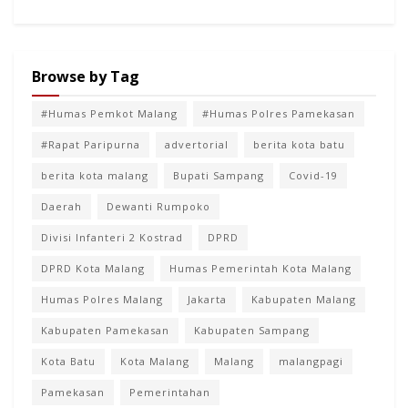
Browse by Tag
#Humas Pemkot Malang
#Humas Polres Pamekasan
#Rapat Paripurna
advertorial
berita kota batu
berita kota malang
Bupati Sampang
Covid-19
Daerah
Dewanti Rumpoko
Divisi Infanteri 2 Kostrad
DPRD
DPRD Kota Malang
Humas Pemerintah Kota Malang
Humas Polres Malang
Jakarta
Kabupaten Malang
Kabupaten Pamekasan
Kabupaten Sampang
Kota Batu
Kota Malang
Malang
malangpagi
Pamekasan
Pemerintahan