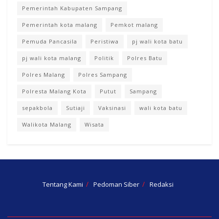
Pemerintah Kabupaten Sampang
Pemerintah kota malang
Pemkot malang
Pemuda Pancasila
Peristiwa
pj wali kota batu
pj wali kota malang
Politik
Polres Batu
Polres Malang
Polres Sampang
Polresta Malang Kota
Putut
Sampang
sepakbola
Sutiaji
Vaksinasi
wali kota batu
Walikota Malang
Wisata
Tentang Kami
Pedoman Siber
Redaksi