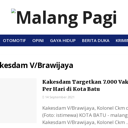
OTOMOTIF
OPINI
GAYA HIDUP
BERITA DUKA
KRIMI
kesdam V/Brawijaya
Kakesdam Targetkan 7.000 Vak
Per Hari di Kota Batu
14 September 2021
Kakesdam V/Brawijaya, Kolonel Ckm d
(Foto: istimewa) KOTA BATU - malan
Kakesdam V/Brawijaya, Kolonel Ckm ..