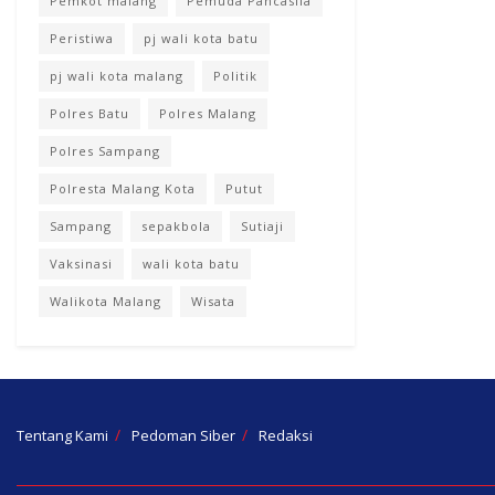
Pemkot malang
Pemuda Pancasila
Peristiwa
pj wali kota batu
pj wali kota malang
Politik
Polres Batu
Polres Malang
Polres Sampang
Polresta Malang Kota
Putut
Sampang
sepakbola
Sutiaji
Vaksinasi
wali kota batu
Walikota Malang
Wisata
Tentang Kami
Pedoman Siber
Redaksi