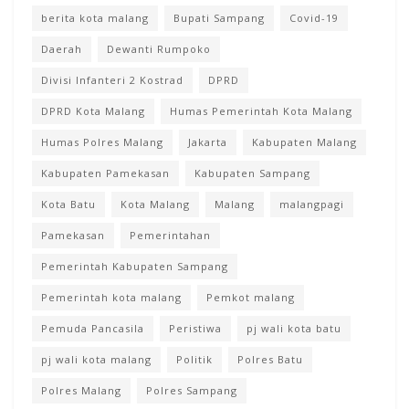
berita kota malang
Bupati Sampang
Covid-19
Daerah
Dewanti Rumpoko
Divisi Infanteri 2 Kostrad
DPRD
DPRD Kota Malang
Humas Pemerintah Kota Malang
Humas Polres Malang
Jakarta
Kabupaten Malang
Kabupaten Pamekasan
Kabupaten Sampang
Kota Batu
Kota Malang
Malang
malangpagi
Pamekasan
Pemerintahan
Pemerintah Kabupaten Sampang
Pemerintah kota malang
Pemkot malang
Pemuda Pancasila
Peristiwa
pj wali kota batu
pj wali kota malang
Politik
Polres Batu
Polres Malang
Polres Sampang