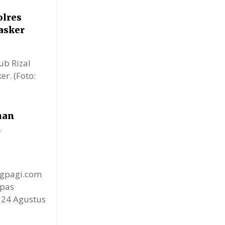
olres
asker
ub Rizal
r. (Foto:
han
i
ngpagi.com
mpas
 24 Agustus