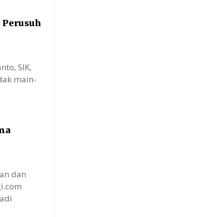
 Perusuh
to, SIK,
dak main-
na
gan dan
i.com
adi