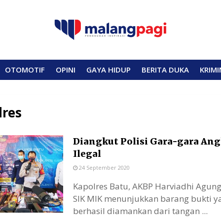
OTOMOTIF
OPINI
GAYA HIDUP
BERITA DUKA
KRIMI
lres
Diangkut Polisi Gara-gara An
Ilegal
24 September 2020
Kapolres Batu, AKBP Harviadhi Agun
SIK MIK menunjukkan barang bukti y
berhasil diamankan dari tangan ...