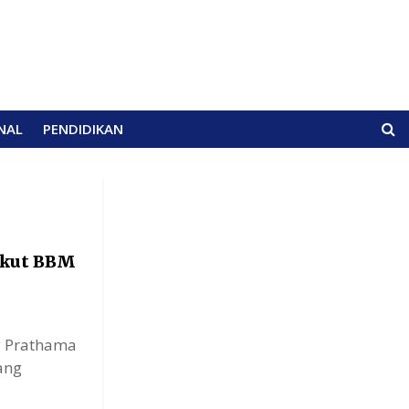
NAL
PENDIDIKAN
gkut BBM
g Prathama
ang