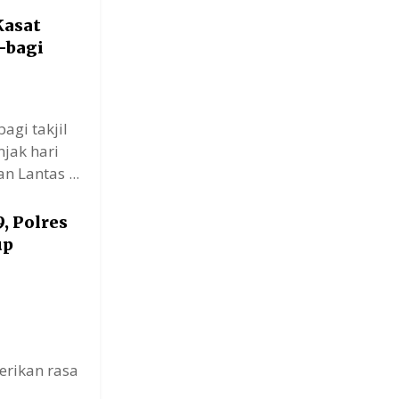
Kasat
-bagi
agi takjil
jak hari
 Lantas ...
, Polres
up
rikan rasa