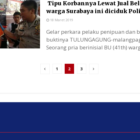
Tipu Korbannya Lewat Jual Bel
warga Surabaya ini diciduk Poli
18 Maret 2019
Gelar perkara pelaku penipuan dan 
buktinya TULUNGAGUNG-malangpag
Seorang pria berinisial BU (41th) warg
1
2
3