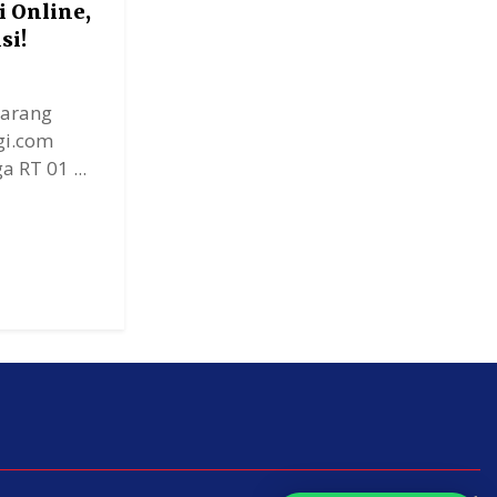
i Online,
si!
barang
i.com
a RT 01 ...