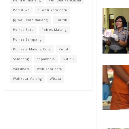
Pemkot malang
Pemuda Pancasila
Peristiwa
pj wali kota batu
pj wali kota malang
Politik
Polres Batu
Polres Malang
Polres Sampang
Polresta Malang Kota
Putut
Sampang
sepakbola
Sutiaji
Vaksinasi
wali kota batu
Walikota Malang
Wisata